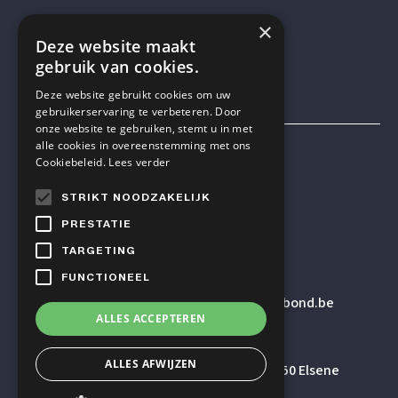
×
VOLG ONS OP SOCIAL MEDIA
Deze website maakt
gebruik van cookies.
Deze website gebruikt cookies om uw
gebruikerservaring te verbeteren. Door
onze website te gebruiken, stemt u in met
alle cookies in overeenstemming met ons
Mensen & Wetenschap VZW
Cookiebeleid.
Lees verder
STRIKT NOODZAKELIJK
TELEFOON
PRESTATIE
+32 2 614 82 23
TARGETING
FUNCTIONEEL
E-MAILADRES
secretariaat
@humanistischverbond.be
ALLES ACCEPTEREN
BEZOEKADRES
ALLES AFWIJZEN
Pleinlaan 5 – 5de verdieping, 1050 Elsene