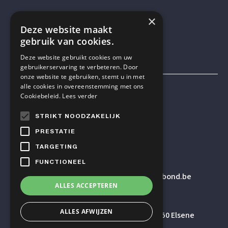
×
VOLG ONS OP SOCIAL MEDIA
Deze website maakt
gebruik van cookies.
Deze website gebruikt cookies om uw
gebruikerservaring te verbeteren. Door
onze website te gebruiken, stemt u in met
alle cookies in overeenstemming met ons
Mensen & Wetenschap VZW
Cookiebeleid.
Lees verder
STRIKT NOODZAKELIJK
TELEFOON
PRESTATIE
+32 2 614 82 23
TARGETING
FUNCTIONEEL
E-MAILADRES
secretariaat
@humanistischverbond.be
ALLES ACCEPTEREN
BEZOEKADRES
ALLES AFWIJZEN
Pleinlaan 5 – 5de verdieping, 1050 Elsene