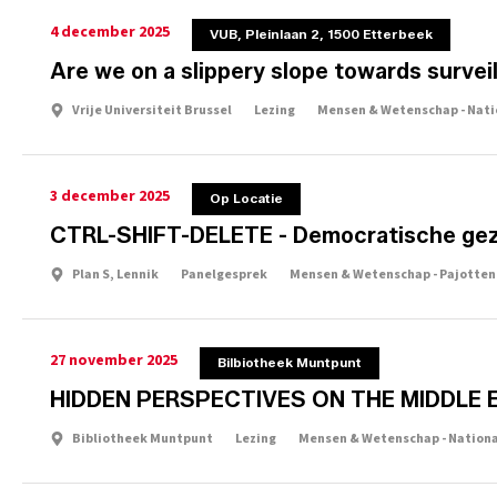
4 december 2025
VUB, Pleinlaan 2, 1500 Etterbeek
Are we on a slippery slope towards survei
Vrije Universiteit Brussel
Lezing
Mensen & Wetenschap - Nati
3 december 2025
Op Locatie
CTRL-SHIFT-DELETE - Democratische gez
Plan S, Lennik
Panelgesprek
Mensen & Wetenschap - Pajotte
27 november 2025
Bilbiotheek Muntpunt
HIDDEN PERSPECTIVES ON THE MIDDLE 
Bibliotheek Muntpunt
Lezing
Mensen & Wetenschap - Nation