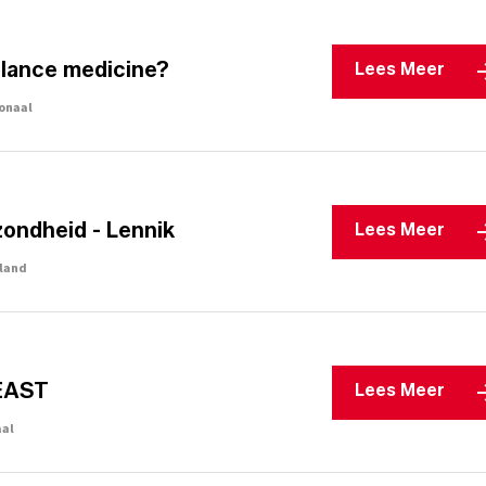
llance medicine?
Lees Meer
onaal
ondheid - Lennik
Lees Meer
nland
EAST
Lees Meer
aal