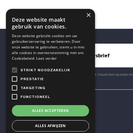
×
Deze website maakt
gebruik van cookies.
Deze website gebruikt cookies om uw
gebruikerservaring te verbeteren. Door
onze website te gebruiken, stemt u in met
alle cookies in overeenstemming met ons
Blijf op de hoogte met onze nieuwsbrief
Cookiebeleid.
Lees verder
STRIKT NOODZAKELIJK
Aanmelden voor onze nieuwsbrief is gratis en vrijblijvend. U kunt zich op iede
PRESTATIE
TARGETING
FUNCTIONEEL
Mensen & Wetenschap VZW
ALLES ACCEPTEREN
TELEFOON
ALLES AFWIJZEN
+32 2 614 82 23