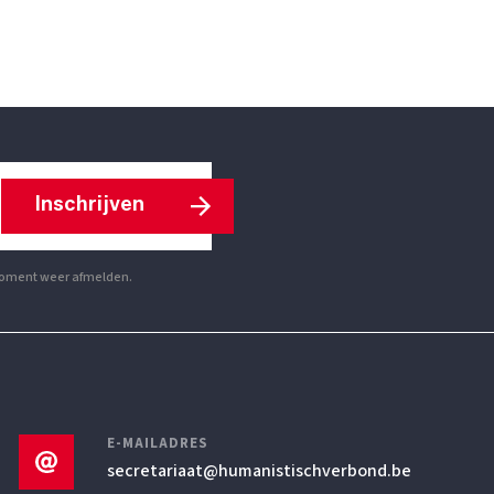
Inschrijven
r moment weer afmelden.
E-MAILADRES
secretariaat
@humanistischverbond.be