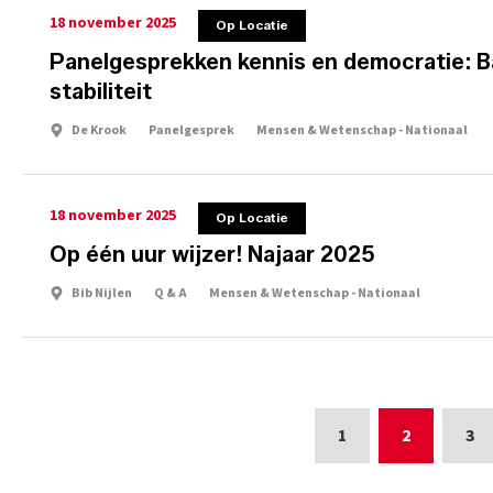
18 november 2025
Op Locatie
Panelgesprekken kennis en democratie: B
stabiliteit
De Krook
Panelgesprek
Mensen & Wetenschap - Nationaal
18 november 2025
Op Locatie
Op één uur wijzer! Najaar 2025
Bib Nijlen
Q & A
Mensen & Wetenschap - Nationaal
1
2
3