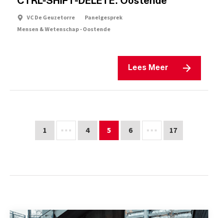
CTRL-SHIFT-DELETE: Oostende
VC De Geuzetorre
Panelgesprek
Mensen & Wetenschap - Oostende
Lees Meer
1
4
5
6
17