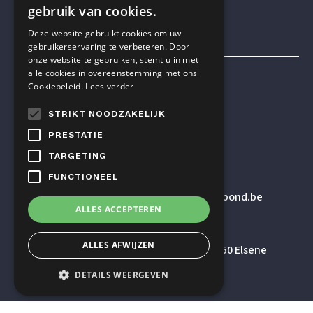
gebruik van cookies.
Deze website gebruikt cookies om uw
gebruikerservaring te verbeteren. Door
onze website te gebruiken, stemt u in met
alle cookies in overeenstemming met ons
Mensen & Wetenschap VZW
Cookiebeleid.
Lees verder
STRIKT NOODZAKELIJK
TELEFOON
PRESTATIE
+32 2 614 82 23
TARGETING
FUNCTIONEEL
E-MAILADRES
secretariaat
@humanistischverbond.be
ALLES ACCEPTEREN
BEZOEKADRES
ALLES AFWIJZEN
Pleinlaan 5 – 5de verdieping, 1050 Elsene
DETAILS WEERGEVEN