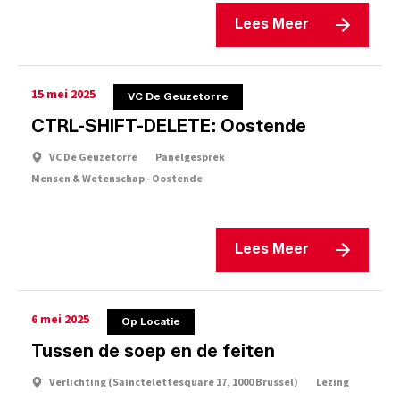
Lees Meer
15 mei 2025
VC De Geuzetorre
CTRL-SHIFT-DELETE: Oostende
VC De Geuzetorre
Panelgesprek
Mensen & Wetenschap - Oostende
Lees Meer
6 mei 2025
Op Locatie
Tussen de soep en de feiten
Verlichting (Sainctelettesquare 17, 1000 Brussel)
Lezing