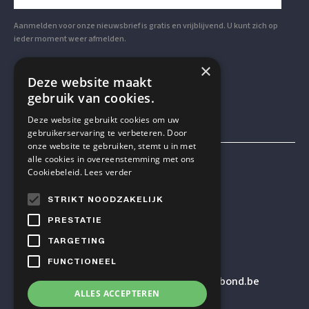
Aanmelden voor onze nieuwsbrief is gratis en vrijblijvend. U kunt zich op
ieder moment weer afmelden.
×
VOLG ONS OP SOCIAL MEDIA
Deze website maakt
gebruik van cookies.
Deze website gebruikt cookies om uw
gebruikerservaring te verbeteren. Door
onze website te gebruiken, stemt u in met
alle cookies in overeenstemming met ons
Mensen & Wetenschap VZW
Cookiebeleid.
Lees verder
STRIKT NOODZAKELIJK
TELEFOON
PRESTATIE
+32 2 614 82 23
TARGETING
FUNCTIONEEL
E-MAILADRES
secretariaat
@humanistischverbond.be
ALLES ACCEPTEREN