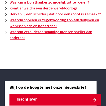
Waarom is borstkanker zo moeilijk uit te roeien?
Komt er weldra een derde wereldoorlog?
Herken jij een schilderij dat door een robot is gemaakt?
Waarom spoelen er tegenwoordig zo vaak dolfijnen en
walvissen aan op het strand?
Waarom verouderen sommige mensen sneller dan
anderen?
Blijf op de hoogte met onze nieuwsbrief
Inschrijven