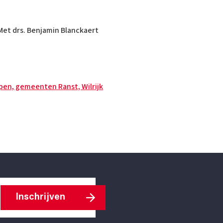
Met drs. Benjamin Blanckaert
rpen, gemeenten Ranst, Wilrijk
Inschrijven