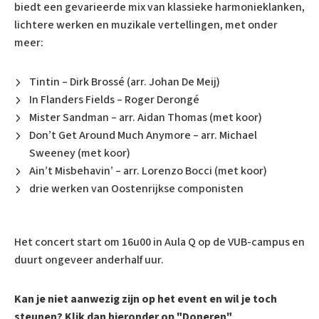
biedt een gevarieerde mix van klassieke harmonieklanken,
lichtere werken en muzikale vertellingen, met onder
meer:
Tintin – Dirk Brossé (arr. Johan De Meij)
In Flanders Fields – Roger Derongé
Mister Sandman – arr. Aidan Thomas (met koor)
Don’t Get Around Much Anymore – arr. Michael
Sweeney (met koor)
Ain’t Misbehavin’ – arr. Lorenzo Bocci (met koor)
drie werken van Oostenrijkse componisten
​Het concert start om 16u00 in Aula Q op de VUB-campus en
duurt ongeveer anderhalf uur.
Kan je niet aanwezig zijn op het event en wil je toch
steunen? Klik dan hieronder op "Doneren"