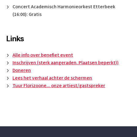
Concert Academisch Harmonieorkest Etterbeek
(16:00): Gratis
Links
Alle info over benefiet event
Inschrijven (sterk aangeraden. Plaatsen beperkt))
Doneren
Lees het verhaal achter de schermen
Tuur Florizoone... onze artiest/gastspreker