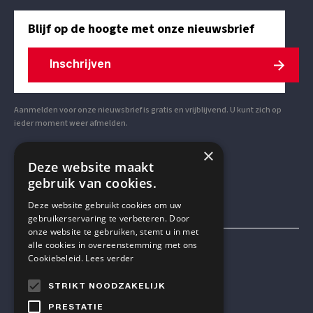
Blijf op de hoogte met onze nieuwsbrief
Inschrijven
Aanmelden voor onze nieuwsbrief is gratis en vrijblijvend. U kunt zich op
ieder moment weer afmelden.
×
VOLG ONS OP SOCIAL MEDIA
Deze website maakt
gebruik van cookies.
Deze website gebruikt cookies om uw
gebruikerservaring te verbeteren. Door
onze website te gebruiken, stemt u in met
alle cookies in overeenstemming met ons
Mensen & Wetenschap VZW
Cookiebeleid.
Lees verder
STRIKT NOODZAKELIJK
TELEFOON
PRESTATIE