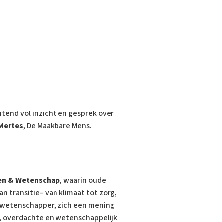
htend vol inzicht en gesprek over
 Mertes
,
De Maakbare Mens.
en & Wetenschap
, waarin oude
n transitie– van klimaat tot zorg,
 wetenschapper, zich een mening
, overdachte en wetenschappelijk