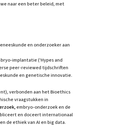
we naar een beter beleid, met
e geneeskunde en onderzoeker aan
mbryo-implantatie (‘Hypes and
verse peer-reviewed tijdschriften
eeskunde en genetische innovatie.
nt), verbonden aan het Bioethics
hische vraagstukken in
erzoek,
embryo-onderzoek en de
liceert en doceert internationaal
en de ethiek van AI en big data.