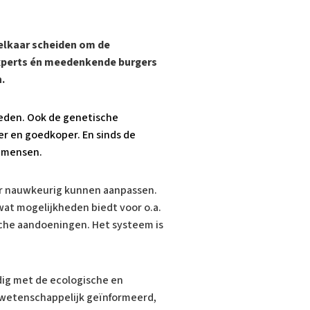
elkaar scheiden om de
xperts én meedenkende burgers
.
oeden. Ook de genetische
er en goedkoper. En sinds de
j mensen.
r nauwkeurig kunnen aanpassen.
 wat mogelijkheden biedt voor o.a.
che aandoeningen. Het systeem is
dig met de ecologische en
 wetenschappelijk geïnformeerd,