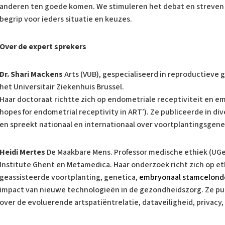
anderen ten goede komen. We stimuleren het debat en streven 
begrip voor ieders situatie en keuzes.
Over de expert sprekers
Dr. Shari Mackens
Arts (VUB), gespecialiseerd in reproductiev
het Universitair Ziekenhuis Brussel.
Haar doctoraat richtte zich op endometriale receptiviteit en e
hopes for endometrial receptivity in ART’). Ze publiceerde in di
en spreekt nationaal en internationaal over voortplantingsgen
Heidi Mertes
De Maakbare Mens. Professor medische ethiek (UGe
Institute Ghent en Metamedica. Haar onderzoek richt zich op et
geassisteerde voortplanting, genetica,
embryonaal stamcelond
impact van nieuwe technologieën in de gezondheidszorg. Ze pub
over de evoluerende artspatiëntrelatie, dataveiligheid, privacy, 