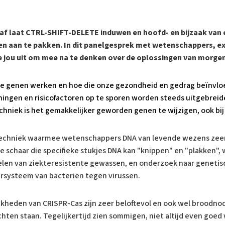
af laat CTRL-SHIFT-DELETE induwen en hoofd- en bijzaak van 
n aan te pakken. In dit panelgesprek met wetenschappers, e
 jou uit om mee na te denken over de oplossingen van morgen
nze genen werken en hoe die onze gezondheid en gedrag beïnvl
ingen en risicofactoren op te sporen worden steeds uitgebreid
hniek is het gemakkelijker geworden genen te wijzigen, ook bi
e techniek waarmee wetenschappers DNA van levende wezens zee
e schaar die specifieke stukjes DNA kan "knippen" en "plakken",
elen van ziekteresistente gewassen, en onderzoek naar genetis
ersysteem van bacteriën tegen virussen.
kheden van CRISPR-Cas zijn zeer beloftevol en ook wel broodno
hten staan. Tegelijkertijd zien sommigen, niet altijd even goed