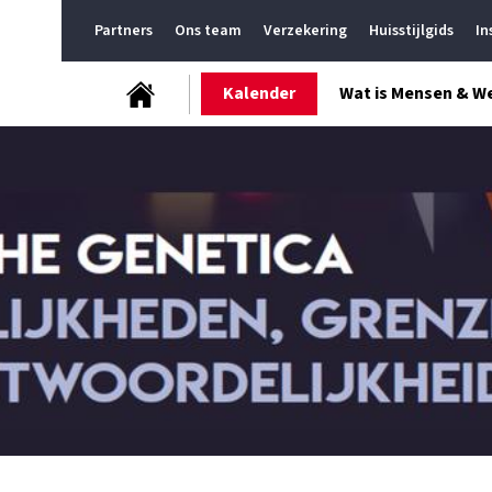
Partners
Ons team
Verzekering
Huisstijlgids
In
Kalender
Wat is Mensen & W