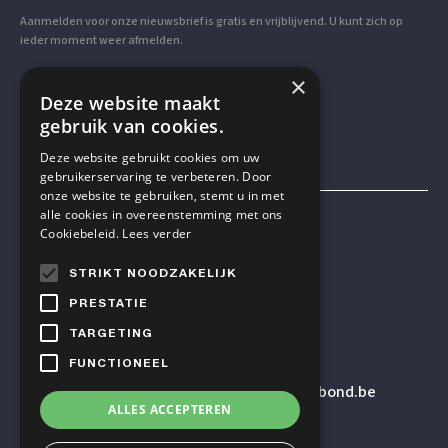
Aanmelden voor onze nieuwsbrief is gratis en vrijblijvend. U kunt zich op
ieder moment weer afmelden.
×
VOLG ONS OP SOCIAL MEDIA
Deze website maakt
gebruik van cookies.
Deze website gebruikt cookies om uw
gebruikerservaring te verbeteren. Door
onze website te gebruiken, stemt u in met
alle cookies in overeenstemming met ons
Mensen & Wetenschap VZW
Cookiebeleid.
Lees verder
STRIKT NOODZAKELIJK
TELEFOON
PRESTATIE
+32 2 614 82 23
TARGETING
FUNCTIONEEL
E-MAILADRES
secretariaat
@humanistischverbond.be
ALLES ACCEPTEREN
BEZOEKADRES