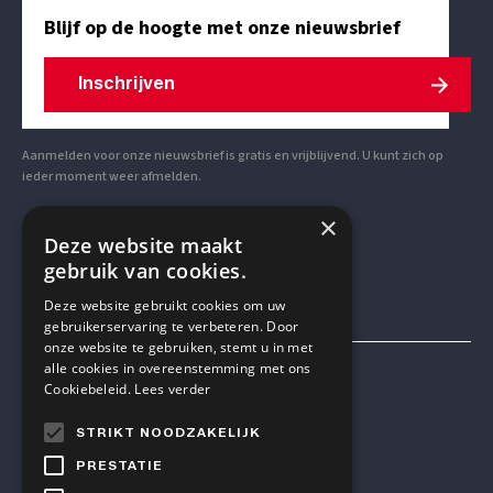
Blijf op de hoogte met onze nieuwsbrief
Inschrijven
Aanmelden voor onze nieuwsbrief is gratis en vrijblijvend. U kunt zich op
ieder moment weer afmelden.
×
VOLG ONS OP SOCIAL MEDIA
Deze website maakt
gebruik van cookies.
Deze website gebruikt cookies om uw
gebruikerservaring te verbeteren. Door
onze website te gebruiken, stemt u in met
alle cookies in overeenstemming met ons
Mensen & Wetenschap VZW
Cookiebeleid.
Lees verder
STRIKT NOODZAKELIJK
TELEFOON
PRESTATIE
+32 2 614 82 23