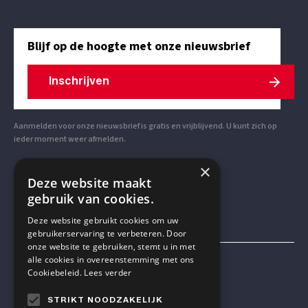
Blijf op de hoogte met onze nieuwsbrief
Inschrijven
Aanmelden voor onze nieuwsbrief is gratis en vrijblijvend. U kunt zich op
ieder moment weer afmelden.
×
VOLG ONS OP SOCIAL MEDIA
Deze website maakt
gebruik van cookies.
Deze website gebruikt cookies om uw
gebruikerservaring te verbeteren. Door
onze website te gebruiken, stemt u in met
alle cookies in overeenstemming met ons
Mensen & Wetenschap VZW
Cookiebeleid.
Lees verder
STRIKT NOODZAKELIJK