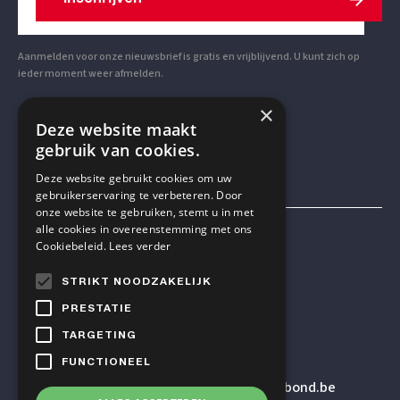
Aanmelden voor onze nieuwsbrief is gratis en vrijblijvend. U kunt zich op
ieder moment weer afmelden.
×
VOLG ONS OP SOCIAL MEDIA
Deze website maakt
gebruik van cookies.
Deze website gebruikt cookies om uw
gebruikerservaring te verbeteren. Door
onze website te gebruiken, stemt u in met
alle cookies in overeenstemming met ons
Mensen & Wetenschap VZW
Cookiebeleid.
Lees verder
STRIKT NOODZAKELIJK
TELEFOON
PRESTATIE
+32 2 614 82 23
TARGETING
FUNCTIONEEL
E-MAILADRES
secretariaat
@humanistischverbond.be