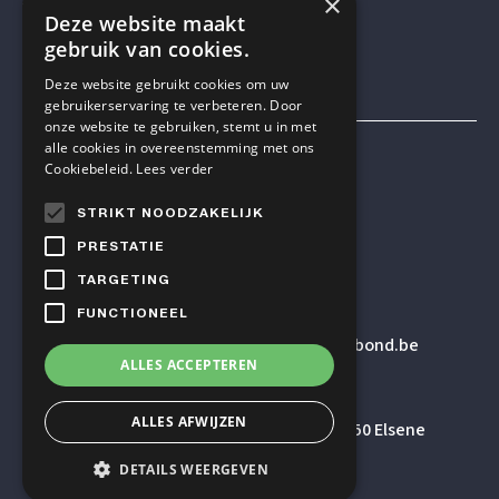
×
VOLG ONS OP SOCIAL MEDIA
Deze website maakt
gebruik van cookies.
Deze website gebruikt cookies om uw
gebruikerservaring te verbeteren. Door
onze website te gebruiken, stemt u in met
alle cookies in overeenstemming met ons
Mensen & Wetenschap VZW
Cookiebeleid.
Lees verder
STRIKT NOODZAKELIJK
TELEFOON
PRESTATIE
+32 2 614 82 23
TARGETING
FUNCTIONEEL
E-MAILADRES
secretariaat
@humanistischverbond.be
ALLES ACCEPTEREN
BEZOEKADRES
ALLES AFWIJZEN
Pleinlaan 5 – 5de verdieping, 1050 Elsene
DETAILS WEERGEVEN