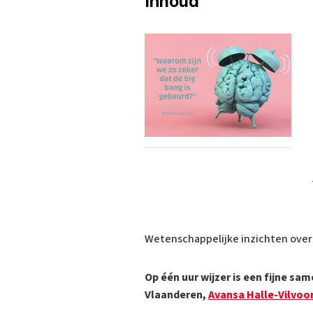
Inhoud
Wetenschappelijke inzichten over d
Op één uur wijzer is een fijne 
Vlaanderen,
Avansa Halle-Vilvoo