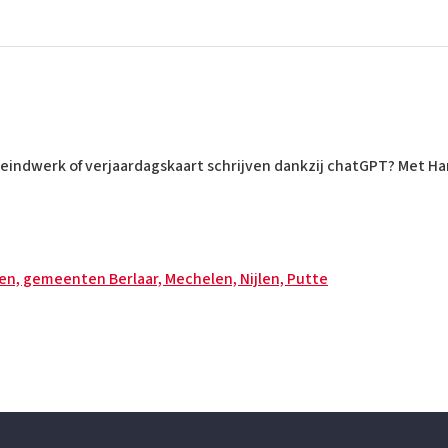
 eindwerk of verjaardagskaart schrijven dankzij chatGPT? Met H
len, gemeenten Berlaar, Mechelen, Nijlen, Putte