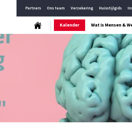
Partners
Ons team
Verzekering
Huisstijlgids
In
Kalender
Wat is Mensen & W