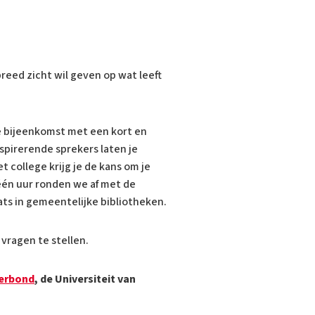
eed zicht wil geven op wat leeft
e bijeenkomst met een kort en
spirerende sprekers laten je
college krijg je de kans om je
één uur ronden we af met de
aats in gemeentelijke bibliotheken.
 vragen te stellen.
Verbond
, de Universiteit van