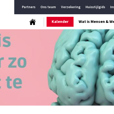
Partners
Ons team
Verzekering
Huisstijlgids
In
Kalender
Wat is Mensen & W