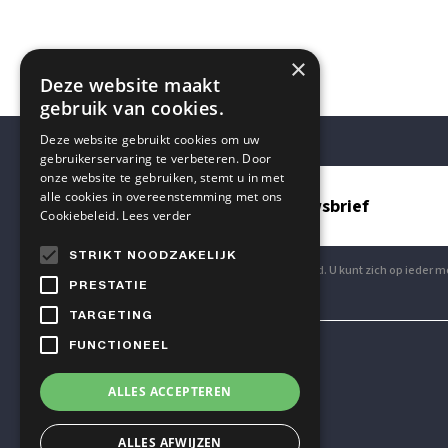
×
Deze website maakt
gebruik van cookies.
Deze website gebruikt cookies om uw
gebruikerservaring te verbeteren. Door
onze website te gebruiken, stemt u in met
alle cookies in overeenstemming met ons
Blijf op de hoogte met onze nieuwsbrief
Cookiebeleid.
Lees verder
STRIKT NOODZAKELIJK
Aanmelden voor onze nieuwsbrief is gratis en vrijblijvend. U kunt zich op iede
PRESTATIE
TARGETING
FUNCTIONEEL
Mensen & Wetenschap VZW
ALLES ACCEPTEREN
TELEFOON
ALLES AFWIJZEN
+32 2 614 82 23