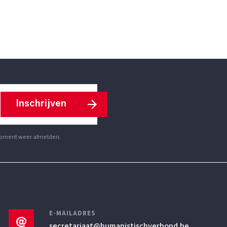
Inschrijven
r moment weer afmelden.
E-MAILADRES
secretariaat
@humanistischverbond.be