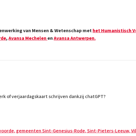
samenwerking van Mensen & Wetenschap met
het Humanistisch 
rde
,
Avansa Mechelen
en
Avansa Antwerpen.
erk of verjaardagskaart schrijven dankzij chatGPT?
Vilvoorde, gemeenten Sint-Genesius-Rode, Sint-Pieters-Leeuw, Vi