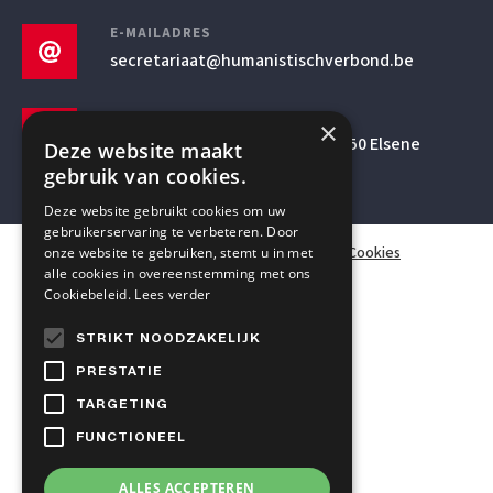
E-MAILADRES
secretariaat
@humanistischverbond.be
BEZOEKADRES
×
Pleinlaan 5 – 5de verdieping, 1050 Elsene
Deze website maakt
gebruik van cookies.
Deze website gebruikt cookies om uw
gebruikerservaring te verbeteren. Door
© Mensen & Wetenschap VZW 2026
Privacy
Cookies
onze website te gebruiken, stemt u in met
alle cookies in overeenstemming met ons
Cookiebeleid.
Lees verder
STRIKT NOODZAKELIJK
PRESTATIE
TARGETING
FUNCTIONEEL
ALLES ACCEPTEREN