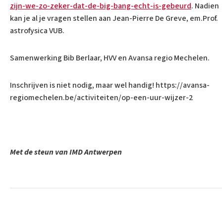
zijn-we-zo-zeker-dat-de-big-bang-echt-is-gebeurd
. Nadien
kan je al je vragen stellen aan Jean-Pierre De Greve, em.Prof.
astrofysica VUB.
Samenwerking Bib Berlaar, HVV en Avansa regio Mechelen.
Inschrijven is niet nodig, maar wel handig! https://avansa-
regiomechelen.be/activiteiten/op-een-uur-wijzer-2
Met de steun van IMD Antwerpen