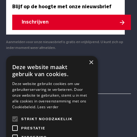
Blijf op de hoogte met onze nieuwsbrief
Inschrijven
Aanmelden voor onze nieuwsbrief is gratis en vrijblijvend. U kunt zich op
ieder moment weer afmelden.
×
VOLG ONS OP SOCIAL MEDIA
Deze website maakt
gebruik van cookies.
Deze website gebruikt cookies om uw
gebruikerservaring te verbeteren. Door
onze website te gebruiken, stemt u in met
alle cookies in overeenstemming met ons
Mensen & Wetenschap VZW
Cookiebeleid.
Lees verder
STRIKT NOODZAKELIJK
TELEFOON
PRESTATIE
+32 2 614 82 23