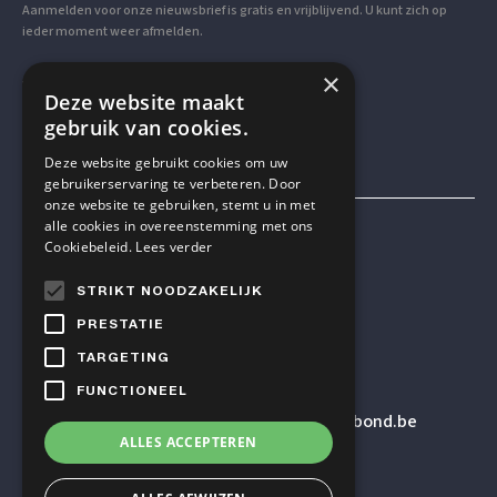
Aanmelden voor onze nieuwsbrief is gratis en vrijblijvend. U kunt zich op
ieder moment weer afmelden.
×
VOLG ONS OP SOCIAL MEDIA
Deze website maakt
gebruik van cookies.
Deze website gebruikt cookies om uw
gebruikerservaring te verbeteren. Door
onze website te gebruiken, stemt u in met
alle cookies in overeenstemming met ons
Mensen & Wetenschap VZW
Cookiebeleid.
Lees verder
STRIKT NOODZAKELIJK
TELEFOON
PRESTATIE
+32 2 614 82 23
TARGETING
FUNCTIONEEL
E-MAILADRES
secretariaat
@humanistischverbond.be
ALLES ACCEPTEREN
BEZOEKADRES