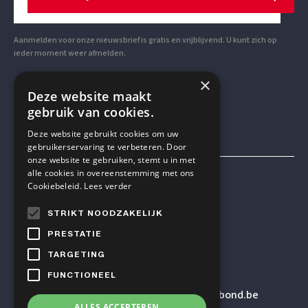
Aanmelden voor onze nieuwsbrief is gratis en vrijblijvend. U kunt zich op
ieder moment weer afmelden.
×
VOLG ONS OP SOCIAL MEDIA
Deze website maakt
gebruik van cookies.
Deze website gebruikt cookies om uw
gebruikerservaring te verbeteren. Door
onze website te gebruiken, stemt u in met
alle cookies in overeenstemming met ons
Mensen & Wetenschap VZW
Cookiebeleid.
Lees verder
STRIKT NOODZAKELIJK
TELEFOON
PRESTATIE
+32 2 614 82 23
TARGETING
FUNCTIONEEL
E-MAILADRES
secretariaat
@humanistischverbond.be
ALLES ACCEPTEREN